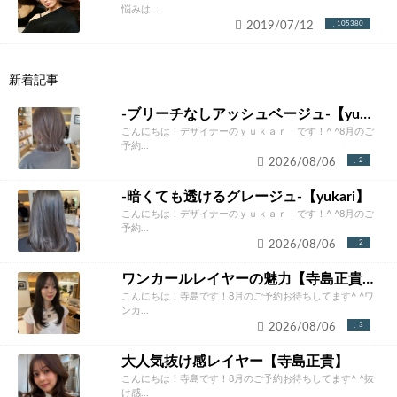
悩みは...
2019/07/12
105380
新着記事
-ブリーチなしアッシュベージュ-【yukari】
こんにちは！デザイナーのｙｕｋａｒｉです！^ ^8月のご
予約...
2026/08/06
2
-暗くても透けるグレージュ-【yukari】
こんにちは！デザイナーのｙｕｋａｒｉです！^ ^8月のご
予約...
2026/08/06
2
ワンカールレイヤーの魅力【寺島正貴】
こんにちは！寺島です！8月のご予約お待ちしてます^ ^ワ
ンカ...
2026/08/06
3
大人気抜け感レイヤー【寺島正貴】
こんにちは！寺島です！8月のご予約お待ちしてます^ ^抜
け感...