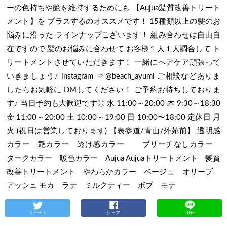
ーの色持ちや艶を維持するためにも 【Aujua髪質改善トリート
メント】を プラスするのオススメです！ 15種類以上の髪のお
悩みに沿った ラインナップございます！ 組み合わせは自由自
在ですので 髪のお悩みに合わせて お客様１人１人調合して ト
リートメントさせていただきます！ 一緒にヘアケア頑張って
いきましょう♪ instagram ⇒ @beach_ayumi ご相談などありま
したらお気軽に DMしてください！ ご予約お待ちしておりま
す♪ 当日予約も大歓迎です◎ 水 11:00～20:00 木 9:30～18:30
金 11:00～20:00 土 10:00～19:00 日 10:00〜18:00 定休日 月
火 (祝日は営業しております) 【表参道/青山/外苑前】 透明感
カラー 艶カラー 透け感カラー ブリーチなしカラー
ダークカラー 暖色カラー Aujua Aujuaトリートメント 髪質
改善トリートメント やわらかカラー ベージュ オリーブ
アッシュ モカ ラテ ミルクティー ボブ モテ
ツイート
シェア
LINE