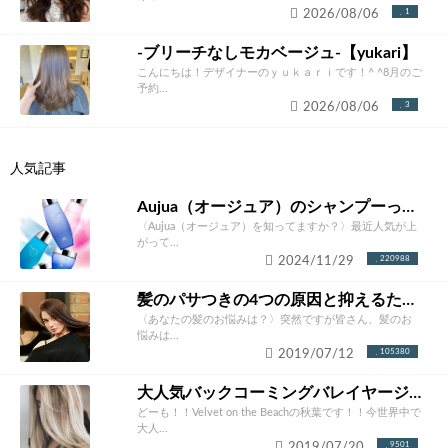
2026/08/06
1
-ブリーチなしモカベージュ-【yukari】
こんにちは！デザイナーのｙｕｋａｒｉです！^ ^8月のご
予約...
2026/08/06
3
人気記事
Aujua（オージュア）のシャンプーって本当にいいの？ソムリエが徹底解説！
〈Aujua（オージュア）を知ってますか？〉最近人気が上
がって...
2024/11/29
220988
髪のパサつきの4つの原因と抑えるための改善方法とは？あなたにあったケア方法をご紹介！
〈あなたの髪のお悩みは？〉突然ですが皆さん、髪のお
悩みは...
2019/07/12
105380
大人気バックコーミングバレイヤージュカラー完全攻略。やりたくなること間違いなし！！
どーも！！Velvet on the Beachの秋葉です！！今世界中で
大人...
2019/07/20
9501