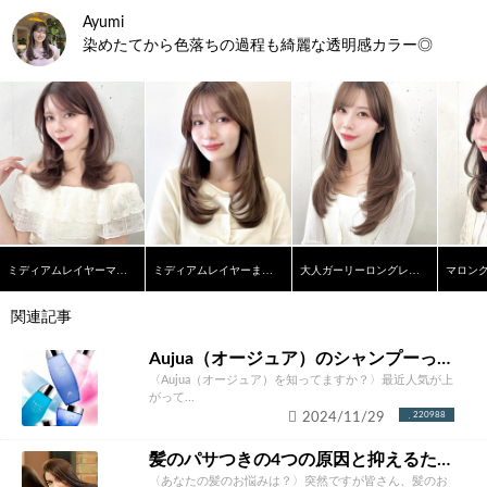
Ayumi
染めたてから色落ちの過程も綺麗な透明感カラー◎
ミディアムレイヤーマロンブラウン
ミディアムレイヤーまろやかベージュ
大人ガーリーロングレイヤー
関連記事
Aujua（オージュア）のシャンプーって本当にいいの？ソムリエが徹底解説！
〈Aujua（オージュア）を知ってますか？〉最近人気が上
がって...
2024/11/29
220988
髪のパサつきの4つの原因と抑えるための改善方法とは？あなたにあったケア方法をご紹介！
〈あなたの髪のお悩みは？〉突然ですが皆さん、髪のお