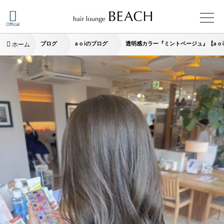
Official
ブログ
a o iのブログ
透明感カラー『ミントベージュ』【a o 
ホーム