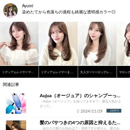
Ayumi
染めたてから色落ちの過程も綺麗な透明感カラー◎
ミディアムレイヤーマロンブラウン
ミディアムレイヤーまろやかベージュ
大人ガーリーロングレイヤー
関連記事
Aujua（オージュア）のシャンプーって本当にいいの？ソムリエが徹底解説！
〈Aujua（オージュア）を知ってますか？〉最近人気が上
がって...
2024/11/29
220971
髪のパサつきの4つの原因と抑えるための改善方法とは？あなたにあったケア方法をご紹介！
〈あなたの髪のお悩みは？〉突然ですが皆さん、髪のお