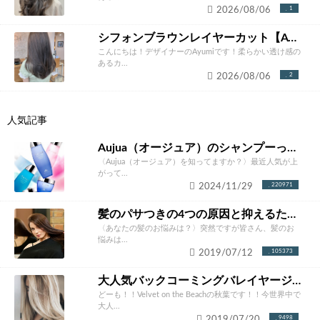
2026/08/06
1
シフォンブラウンレイヤーカット【Ayumi】
こんにちは！デザイナーのAyumiです！柔らかい透け感の
あるカ...
2026/08/06
2
人気記事
Aujua（オージュア）のシャンプーって本当にいいの？ソムリエが徹底解説！
〈Aujua（オージュア）を知ってますか？〉最近人気が上
がって...
2024/11/29
220971
髪のパサつきの4つの原因と抑えるための改善方法とは？あなたにあったケア方法をご紹介！
〈あなたの髪のお悩みは？〉突然ですが皆さん、髪のお
悩みは...
2019/07/12
105373
大人気バックコーミングバレイヤージュカラー完全攻略。やりたくなること間違いなし！！
どーも！！Velvet on the Beachの秋葉です！！今世界中で
大人...
2019/07/20
9498