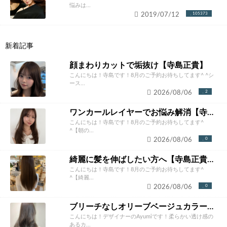
悩みは...
2019/07/12
105373
新着記事
顔まわりカットで垢抜け【寺島正貴】
こんにちは！寺島です！8月のご予約お待ちしてます^ ^シ
ース...
2026/08/06
2
ワンカールレイヤーでお悩み解消【寺島正貴】
こんにちは！寺島です！8月のご予約お待ちしてます^
^【朝の...
2026/08/06
0
綺麗に髪を伸ばしたい方へ【寺島正貴】
こんにちは！寺島です！8月のご予約お待ちしてます^
^【綺麗...
2026/08/06
0
ブリーチなしオリーブベージュカラー【Ayumi】
こんにちは！デザイナーのAyumiです！柔らかい透け感の
あるカ...