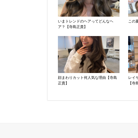
いまトレンドのヘアってどんなヘ
この
ア？【寺島正貴】
顔まわりカット何人気な理由【寺島
レイ
正貴】
【寺