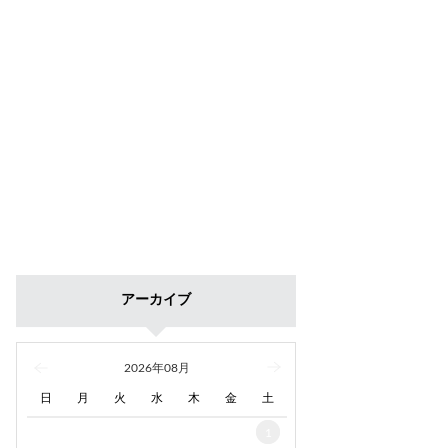
アーカイブ
2026年08月
日
月
火
水
木
金
土
1