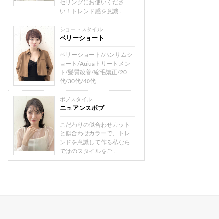
セリングにお使いくださ
い！トレンド感を意識...
ショートスタイル
ベリーショート
ベリーショート/ハンサムシ
ョート/Aujuaトリートメン
ト/髪質改善/縮毛矯正/20
代/30代/40代
ボブスタイル
ニュアンスボブ
こだわりの似合わせカット
と似合わせカラーで、トレ
ンドを意識して作る私なら
ではのスタイルをご...