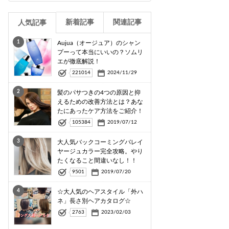
新着記事
関連記事
人気記事
1
Aujua（オージュア）のシャン
プーって本当にいいの？ソムリ
エが徹底解説！
221014
2024/11/29
2
髪のパサつきの4つの原因と抑
えるための改善方法とは？あな
たにあったケア方法をご紹介！
105384
2019/07/12
3
大人気バックコーミングバレイ
ヤージュカラー完全攻略。やり
たくなること間違いなし！！
9501
2019/07/20
4
☆大人気のヘアスタイル「外ハ
ネ」長さ別ヘアカタログ☆
2763
2023/02/03