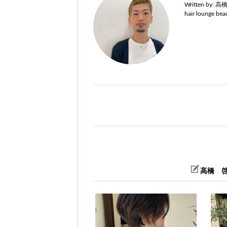
Written by:
高
hair lounge 
高橋 