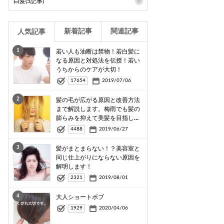
白髪(5記事)
新着記事
関連記事
人気記事
1
若い人も油断は禁物！若白髪に
なる原因と対処法を伝授！若い
うちからのケアが大切！
17654
2019/07/06
2
髪の毛が広がる原因と改善方法
まで解説します。梅雨でも髪の
膨らみを抑えて美髪を目指しま
しょう！
4488
2019/06/27
3
髪がまとまらない！？美容室と
同じ仕上がりにならない原因を
解明します！
2321
2019/08/01
4
大人ショートボブ
1929
2020/04/06