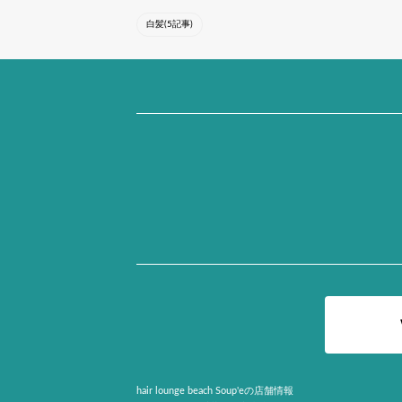
白髪(5記事)
hair lounge beach Soup'eの店舗情報