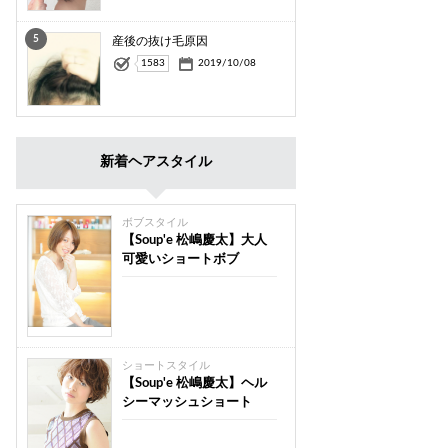
5
産後の抜け毛原因
1583
2019/10/08
新着ヘアスタイル
ボブスタイル
【Soup'e 松嶋慶太】大人
可愛いショートボブ
ショートスタイル
【Soup'e 松嶋慶太】ヘル
シーマッシュショート