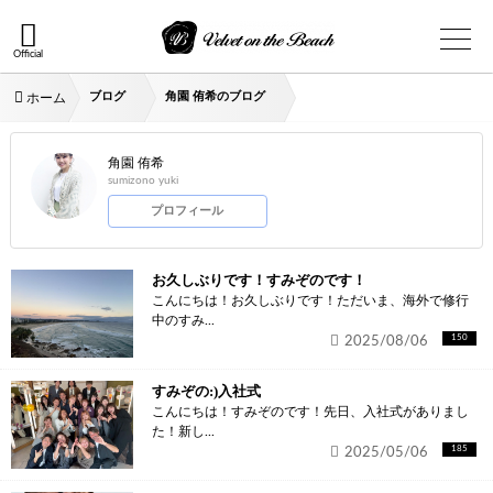
Official
ブログ
角園 侑希のブログ
ホーム
角園 侑希
sumizono yuki
プロフィール
お久しぶりです！すみぞのです！
こんにちは！お久しぶりです！ただいま、海外で修行
中のすみ...
2025/08/06
150
すみぞの:)入社式
こんにちは！すみぞのです！先日、入社式がありまし
た！新し...
2025/05/06
185