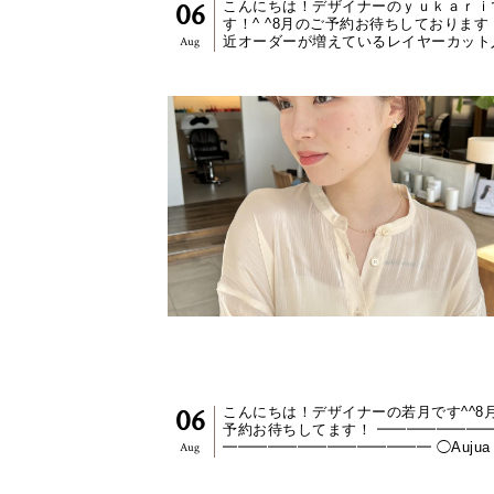
-レイヤーカットが人気の理由-
06
こんにちは！デザイナーのｙｕｋａｒｉ
す！^ ^8月のご予約お待ちしております
近オーダーが増えているレイヤーカット
Aug
の理由は…◯ 顔まわりがかわいく決まる
ンカールでも動きが出...
【YUKARI】
大人“ミニボブ”【若月情】
06
こんにちは！デザイナーの若月です^^8
予約お待ちしてます！ ━━━━━━━
━━━━━━━━━━━━━━ ◯Aujua
Aug
ージュア）髪質改善トリートメント.....全
種類あり、お客様1人1人の髪のお悩みに合