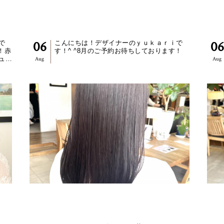
-ブリーチなしワインレッド-
-
06
06
で
こんにちは！デザイナーのｙｕｋａｒｉで
！赤
す！^ ^8月のご予約お待ちしております！
ュを
Aug
Aug
れば
【YUKARI】
【Y