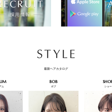
最新ヘアカタログ
IUM
BOB
SHO
アム
ボブ
ショー