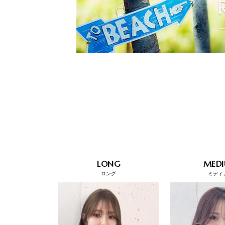
LONG
MED
ロング
ミディ