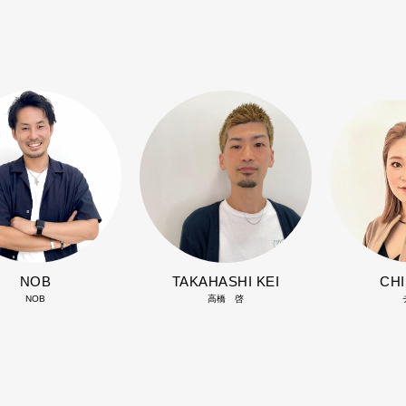
NOB
TAKAHASHI KEI
CH
NOB
高橋 啓