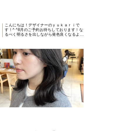
ブリーチなしオレンジベージュ-
こんにちは！デザイナーのｙｕｋａｒｉで
す！^ ^8月のご予約お待ちしております！な
るべく明るさを出しながら発色良くなるよう
にこだわって配合しています！ベースが明る
ければ明るいだけ透...
UKARI】