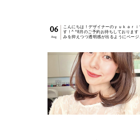
-ブリーチなしモカベージュ-
06
こんにちは！デザイナーのｙｕｋａｒｉ
す！^ ^8月のご予約お待ちしております
みを抑えつつ透明感が出るようにベージ
Aug
入れて配合をしました！ベースが明るけ
明るいだけ透明感が...
【YUKARI】