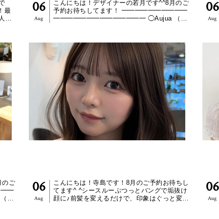
“AUJUA髪質改善トリートメン
“
06
06
で
こんにちは！デザイナーの若月です^^8月のご
！最
予約お待ちしてます！ ━━━━━━━━━━
人気
━━━━━━━━━━━━━━ ◯Aujua （オ
Aug
Aug
◯ ワ
ージュア）髪質改善トリートメント.....全17
種類あり、お客様1人1人の髪のお悩みに合...
ト”【若月情】
顔まわりカットで垢抜け【寺島正貴】
ワ
06
06
月のご
こんにちは！寺島です！8月のご予約お待ちし
━━━
てます^ ^シースルーぷつっとバングで垢抜け
 （オ
顔に♪前髪を変えるだけで、印象はぐっと変わ
Aug
Aug
17
ります◎今人気なのが、シースルー×ぷつっと
...
ラインを組み合...