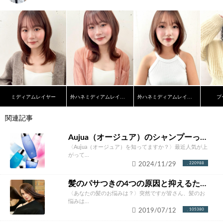
ミディアムレイヤー
外ハネミディアムレイヤーカット
外ハネミディアムレイヤー
プ
関連記事
Aujua（オージュア）のシャンプーって本当にいいの？ソムリエが徹底解説！
〈Aujua（オージュア）を知ってますか？〉最近人気が上
がって...
2024/11/29
220988
髪のパサつきの4つの原因と抑えるための改善方法とは？あなたにあったケア方法をご紹介！
〈あなたの髪のお悩みは？〉突然ですが皆さん、髪のお
悩みは...
2019/07/12
105380