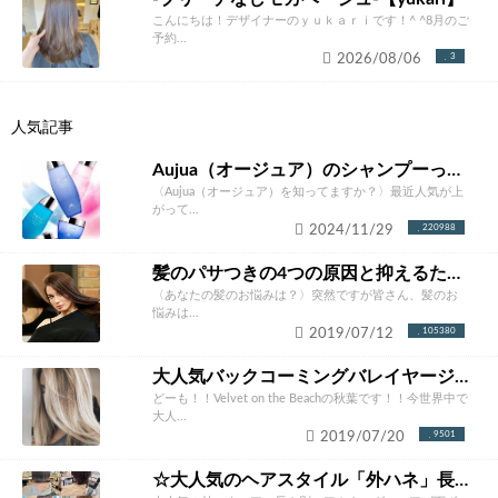
こんにちは！デザイナーのｙｕｋａｒｉです！^ ^8月のご
予約...
2026/08/06
3
人気記事
Aujua（オージュア）のシャンプーって本当にいいの？ソムリエが徹底解説！
〈Aujua（オージュア）を知ってますか？〉最近人気が上
がって...
2024/11/29
220988
髪のパサつきの4つの原因と抑えるための改善方法とは？あなたにあったケア方法をご紹介！
〈あなたの髪のお悩みは？〉突然ですが皆さん、髪のお
悩みは...
2019/07/12
105380
大人気バックコーミングバレイヤージュカラー完全攻略。やりたくなること間違いなし！！
どーも！！Velvet on the Beachの秋葉です！！今世界中で
大人...
2019/07/20
9501
☆大人気のヘアスタイル「外ハネ」長さ別ヘアカタログ☆