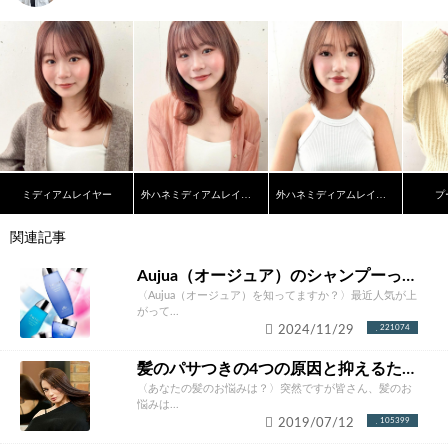
ミディアムレイヤー
外ハネミディアムレイヤーカット
外ハネミディアムレイヤー
プ
関連記事
Aujua（オージュア）のシャンプーって本当にいいの？ソムリエが徹底解説！
〈Aujua（オージュア）を知ってますか？〉最近人気が上
がって...
2024/11/29
221074
髪のパサつきの4つの原因と抑えるための改善方法とは？あなたにあったケア方法をご紹介！
〈あなたの髪のお悩みは？〉突然ですが皆さん、髪のお
悩みは...
2019/07/12
105399