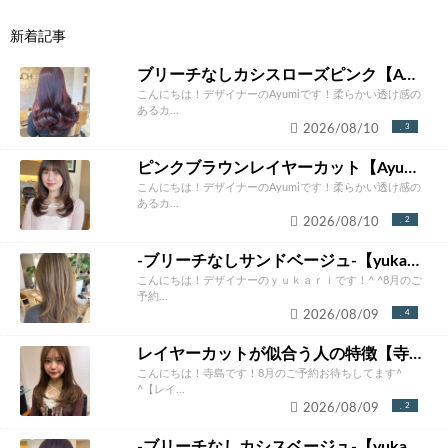
新着記事
ブリーチなしカシスローズピンク【Ayumi】
こんにちは！デザイナーのAyumiです！柔らかい透け感の
あるカ...
2026/08/10
3
ピンクブラウンレイヤーカット【Ayumi】
こんにちは！デザイナーのAyumiです！柔らかい透け感の
あるカ...
2026/08/10
2
-ブリーチなしサンドベージュ-【yukari】
こんにちは！デザイナーのｙｕｋａｒｉです！^ ^8月のご
予約...
2026/08/09
4
レイヤーカットが似合う人の特徴【寺島正貴】
こんにちは！寺島です！8月のご予約お待ちしてます^
^【レイ...
2026/08/09
2
-ブリーチなしカシスベージュ-【yukari】