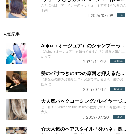
こんにちは！デザイナーのｙｕｋａｒｉです！^ ^8月のご
予約...
2026/08/09
4
人気記事
Aujua（オージュア）のシャンプーって本当にいいの？ソムリエが徹底解説！
〈Aujua（オージュア）を知ってますか？〉最近人気が上
がって...
2024/11/29
221074
髪のパサつきの4つの原因と抑えるための改善方法とは？あなたにあったケア方法をご紹介！
〈あなたの髪のお悩みは？〉突然ですが皆さん、髪のお
悩みは...
2019/07/12
105399
大人気バックコーミングバレイヤージュカラー完全攻略。やりたくなること間違いなし！！
どーも！！Velvet on the Beachの秋葉です！！今世界中で
大人...
2019/07/20
9504
☆大人気のヘアスタイル「外ハネ」長さ別ヘアカタログ☆