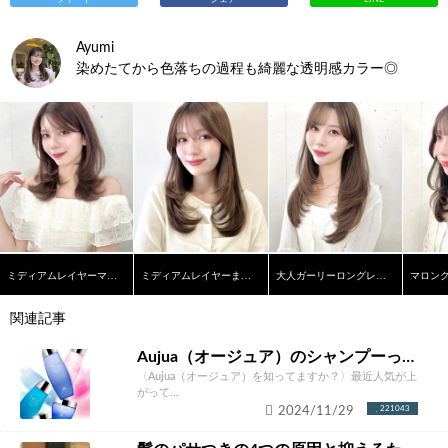
Ayumi
染めたてから色落ちの過程も綺麗な透明感カラー◎
ミディアムレイヤーマロンブラウン
ミディアムレイヤーまろやかベージュ
大人ガーリーロングレイヤー
関連記事
Aujua（オージュア）のシャンプーって本当にいいの？ソムリエが徹底解説！
〈Aujua（オージュア）を知ってますか？〉最近人気が上
がって...
2024/11/29
221043