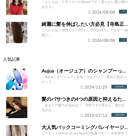
こんにちは！デザイナーのAyumiです！柔らかい透け感の
あるカ...
2026/08/08
0
綺麗に髪を伸ばしたい方必見【寺島正貴】
こんにちは！寺島です！8月のご予約お待ちしてます^ ^綺
麗に...
2026/08/08
0
人気記事
Aujua（オージュア）のシャンプーって本当にいいの？ソムリエが徹底解説！
〈Aujua（オージュア）を知ってますか？〉最近人気が上
がって...
2024/11/29
221043
髪のパサつきの4つの原因と抑えるための改善方法とは？あなたにあったケア方法をご紹介！
〈あなたの髪のお悩みは？〉突然ですが皆さん、髪のお
悩みは...
2019/07/12
105390
大人気バックコーミングバレイヤージュカラー完全攻略。やりたくなること間違いなし！！
どーも！！Velvet on the Beachの秋葉です！！今世界中で