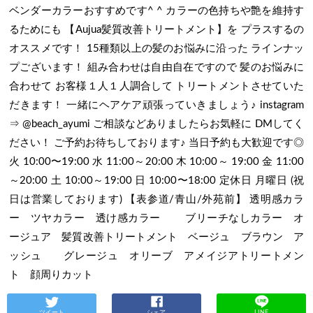
ベンダーカラーおすすめです^ ^ カラーの色持ちや艶を維持す
るためにも 【Aujua髪質改善トリートメント】を プラスするの
オススメです！ 15種類以上の髪のお悩みに沿った ラインナッ
プございます！ 組み合わせは自由自在ですので 髪のお悩みに
合わせて お客様１人１人調合して トリートメントさせていた
だきます！ 一緒にヘアケア頑張っていきましょう♪ instagram
⇒ @beach_ayumi ご相談などありましたらお気軽に DMしてく
ださい！ ご予約お待ちしております♪ 当日予約も大歓迎です◎
火 10:00〜19:00 水 11:00～20:00 木 10:00～ 19:00 金 11:00
～20:00 土 10:00～19:00 日 10:00〜18:00 定休日 月曜日 (祝
日は営業しております) 【表参道/青山/外苑前】 透明感カラ
ー ツヤカラー 透け感カラー ブリーチなしカラー オ
ージュア 髪質改善トリートメント ベージュ ブラウン ア
ッシュ グレージュ オリーブ アメイジアトリートメン
ト 顔周りカット
ツイート
シェア
LINE