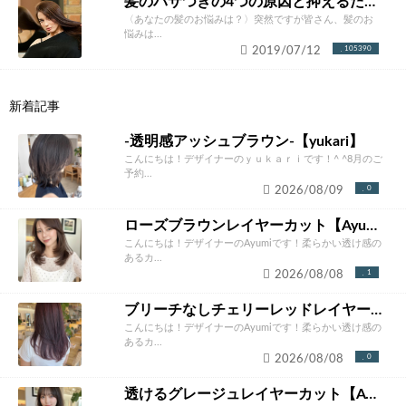
髪のパサつきの4つの原因と抑えるための改善方法とは？あなたにあったケア方法をご紹介！
〈あなたの髪のお悩みは？〉突然ですが皆さん、髪のお
悩みは...
2019/07/12
105390
新着記事
-透明感アッシュブラウン-【yukari】
こんにちは！デザイナーのｙｕｋａｒｉです！^ ^8月のご
予約...
2026/08/09
0
ローズブラウンレイヤーカット【Ayumi】
こんにちは！デザイナーのAyumiです！柔らかい透け感の
あるカ...
2026/08/08
1
ブリーチなしチェリーレッドレイヤー【Ayumi】
こんにちは！デザイナーのAyumiです！柔らかい透け感の
あるカ...
2026/08/08
0
透けるグレージュレイヤーカット【Ayumi】