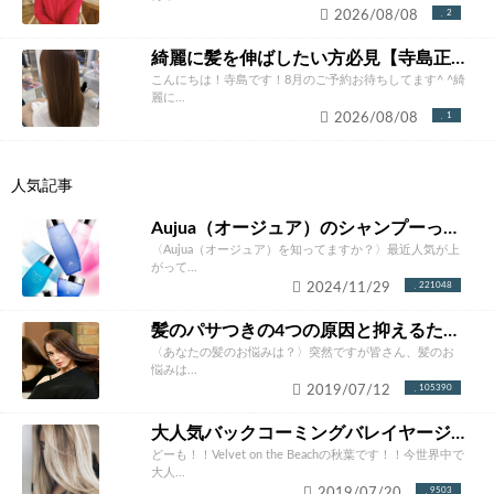
2026/08/08
2
綺麗に髪を伸ばしたい方必見【寺島正貴】
こんにちは！寺島です！8月のご予約お待ちしてます^ ^綺
麗に...
2026/08/08
1
人気記事
Aujua（オージュア）のシャンプーって本当にいいの？ソムリエが徹底解説！
〈Aujua（オージュア）を知ってますか？〉最近人気が上
がって...
2024/11/29
221048
髪のパサつきの4つの原因と抑えるための改善方法とは？あなたにあったケア方法をご紹介！
〈あなたの髪のお悩みは？〉突然ですが皆さん、髪のお
悩みは...
2019/07/12
105390
大人気バックコーミングバレイヤージュカラー完全攻略。やりたくなること間違いなし！！
どーも！！Velvet on the Beachの秋葉です！！今世界中で
大人...
2019/07/20
9503