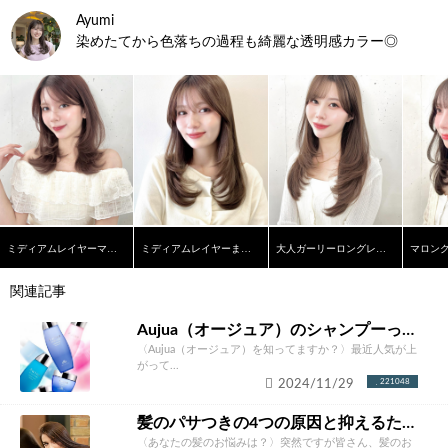
Ayumi
染めたてから色落ちの過程も綺麗な透明感カラー◎
ミディアムレイヤーマロンブラウン
ミディアムレイヤーまろやかベージュ
大人ガーリーロングレイヤー
関連記事
Aujua（オージュア）のシャンプーって本当にいいの？ソムリエが徹底解説！
〈Aujua（オージュア）を知ってますか？〉最近人気が上
がって...
2024/11/29
221048
髪のパサつきの4つの原因と抑えるための改善方法とは？あなたにあったケア方法をご紹介！
〈あなたの髪のお悩みは？〉突然ですが皆さん、髪のお