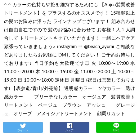
^ ^ カラーの色持ちや艶を維持するためにも 【Aujua髪質改善
トリートメント】を プラスするのオススメです！ 15種類以上
の髪のお悩みに沿った ラインナップございます！ 組み合わせ
は自由自在ですので 髪のお悩みに合わせて お客様１人１人調
合して トリートメントさせていただきます！ 一緒にヘアケア
頑張っていきましょう♪ instagram ⇒ @beach_ayumi ご相談な
どありましたらお気軽に DMしてください！ ご予約お待ちし
ております♪ 当日予約も大歓迎です◎ 火 10:00〜19:00 水
11:00～20:00 木 10:00～ 19:00 金 11:00～20:00 土 10:00～
19:00 日 10:00〜18:00 定休日 月曜日 (祝日は営業しておりま
す) 【表参道/青山/外苑前】 透明感カラー ツヤカラー 透け
感カラー ブリーチなしカラー オージュア 髪質改善ト
リートメント ベージュ ブラウン アッシュ グレージ
ュ オリーブ アメイジアトリートメント 顔周りカット
ツイート
シェア
LINE