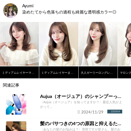
Ayumi
染めたてから色落ちの過程も綺麗な透明感カラー◎
ミディアムレイヤーマロンブラウン
ミディアムレイヤーまろやかベージュ
大人ガーリーロングレイヤー
関連記事
Aujua（オージュア）のシャンプーって本当にいいの？ソムリエが徹底解説！
〈Aujua（オージュア）を知ってますか？〉最近人気が上
がって...
2024/11/29
221014
髪のパサつきの4つの原因と抑えるための改善方法とは？あなたにあったケア方法をご紹介！
〈あなたの髪のお悩みは？〉突然ですが皆さん、髪のお