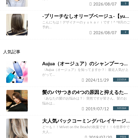
2026/08/07
3
-ブリーチなしオリーブベージュ-【yukari】
こんにちは！デザイナーのｙｕｋａｒｉです！^ ^8月のご
予約...
2026/08/07
2
人気記事
Aujua（オージュア）のシャンプーって本当にいいの？ソムリエが徹底解説！
〈Aujua（オージュア）を知ってますか？〉最近人気が上
がって...
2024/11/29
221014
髪のパサつきの4つの原因と抑えるための改善方法とは？あなたにあったケア方法をご紹介！
〈あなたの髪のお悩みは？〉突然ですが皆さん、髪のお
悩みは...
2019/07/12
105384
大人気バックコーミングバレイヤージュカラー完全攻略。やりたくなること間違いなし！！
どーも！！Velvet on the Beachの秋葉です！！今世界中で
大人...
2019/07/20
9501