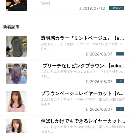
悩みは...
2019/07/12
105384
新着記事
透明感カラー『ミントベージュ』【a o i】
みなさん、こんにちは！デザイナーのa o iです^^8月、9
月のご...
2026/08/07
2
-ブリーチなしピンクブラウン-【yukari】
こんにちは！デザイナーのｙｕｋａｒｉです！^ ^8月のご
予約...
2026/08/07
2
ブラウンベージュレイヤーカット【Ayumi】
こんにちは！デザイナーのAyumiです！柔らかい透け感の
あるカ...
2026/08/07
3
伸ばしかけでもできるレイヤーカット【Ayumi】
こんにちは！デザイナーのAyumiです！柔らかい透け感の
あるカ...