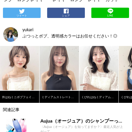
ツイート
シェア
LINE
yukari
ぷつっとボブ、透明感カラーはお任せください！◎
外はねミニボブフェイスレイヤー柔らかベージュ
ミディアムストレートフェイスレイヤー柔らかベージュ
くびれはねミディアムシースルーバンググレージュ
関連記事
Aujua（オージュア）のシャンプーって本当にいいの？ソムリエが徹底解説！
〈Aujua（オージュア）を知ってますか？〉最近人気が上
がって...