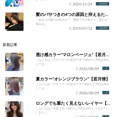
2024/11/29
221062
髪のパサつきの4つの原因と抑えるための改善方法とは？あなたにあったケア方法をご紹介！
〈あなたの髪のお悩みは？〉突然ですが皆さん、髪のお
悩みは...
2019/07/12
105395
新着記事
透け感カラー“マロンベージュ”【若月情】
こんにちは！デザイナーの若月です^^8月のご予約お待ち
してま...
2026/08/09
2
夏カラー“オレンジブラウン”【若月情】
こんにちは！デザイナーの若月です^^8月のご予約お待ち
してま...
2026/08/09
2
ロングでも重たく見えないレイヤー【寺島正貴】
こんにちは！寺島です！8月のご予約お待ちしてます^
^【ロン...
1