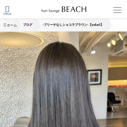
Official
ブログ
-ブリーチなしショコラブラウン-【yukari】
ホーム