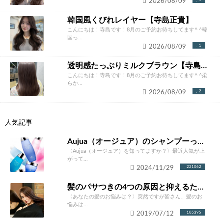
2026/08/09
韓国風くびれレイヤー【寺島正貴】
こんにちは！寺島です！8月のご予約お待ちしてます^ ^韓
国っ...
2026/08/09
1
透明感たっぷりミルクブラウン【寺島正貴】
こんにちは！寺島です！8月のご予約お待ちしてます^ ^柔
らか...
2026/08/09
2
人気記事
Aujua（オージュア）のシャンプーって本当にいいの？ソムリエが徹底解説！
〈Aujua（オージュア）を知ってますか？〉最近人気が上
がって...
2024/11/29
221062
髪のパサつきの4つの原因と抑えるための改善方法とは？あなたにあったケア方法をご紹介！
〈あなたの髪のお悩みは？〉突然ですが皆さん、髪のお
悩みは...
2019/07/12
105395