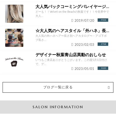
大人気バックコーミングバレイヤージュカラー完全攻略。やりたくなること間違いなし！！
どーも！！Velvet on the Beachの秋葉です！！今世界中で
大人...
2019/07/20
9504
☆大人気のヘアスタイル「外ハネ」長さ別ヘアカタログ☆
大人気の外ハネヘア〜長さ別ヘアカタログ〜・アゴ下ボ
ブ長さ...
2023/02/03
2768
デザイナー秋葉青山店異動のおしらせ
いつもご来店ありがとうございます。この度5月1日付け
で、デ...
2023/05/01
1020
ブログ一覧に戻る
SALON INFORMATION