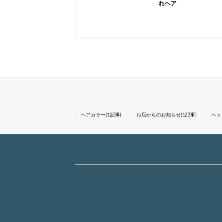
れヘア
気に入ったスタイルは
気に入ったスタイルは
【ブックマーク】して
『ブックマーク』をし
カウンセリングにお使
てカウンセリングにお
いください。こだわり
使いください○*。女性
の似合わせカットと似
らしい上品なスタイル
合わせカラーで、トレ
が得意です！セルフコ
ンドを意識し...
テ巻きもしっ...
ヘアカラー(1記事)
お店からのお知らせ(1記事)
ヘッ