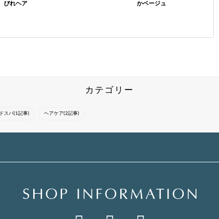
びれヘア
かベージュ
気に入ったスタイルは
気になったスタイルは
気になったスタイルは
『ブックマーク』をし
『ブックマーク』をし
『ブックマーク』をし
てカウンセリングにお
てカウンセリングにお
てカウンセリングにお
使いください○*。女性
使いください！トレン
使いください*°・トレ
らしい上品なスタイル
ド感を意識しながら一
ンド感を意識しながら
が得意です！セルフコ
人一人に合ったスタイ
一人一人に合ったスタ
テ巻きもしっ...
ルを提案させ...
イルを提案さ...
カテゴリー
ドスパ(1記事)
ヘアケア(2記事)