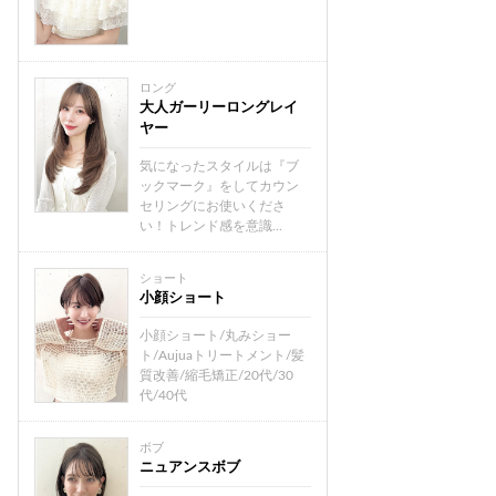
ロング
大人ガーリーロングレイ
ヤー
気になったスタイルは『ブ
ックマーク』をしてカウン
セリングにお使いくださ
い！トレンド感を意識...
ショート
小顔ショート
小顔ショート/丸みショー
ト/Aujuaトリートメント/髪
質改善/縮毛矯正/20代/30
代/40代
ボブ
ニュアンスボブ