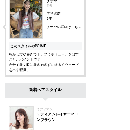
チナツ
代表
美容師歴
9年
チナツの詳細はこちら
このスタイルのPOINT
乾かし方や巻きでトップにボリュームを出す
ことがポイントです。
自分で巻く時は巻き過ぎずにゆるくウェーブ
を出す程度。
新着ヘアスタイル
ミディアム
ミディアムレイヤーマロ
ンブラウン