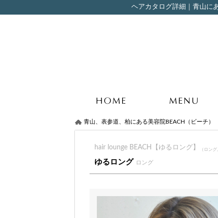
ヘアカタログ詳細｜青山にある美
青山、表参道、柏にある美容院BEACH（ビーチ）
hair lounge BEACH【ゆるロング】
（ロング
ゆるロング
ロング