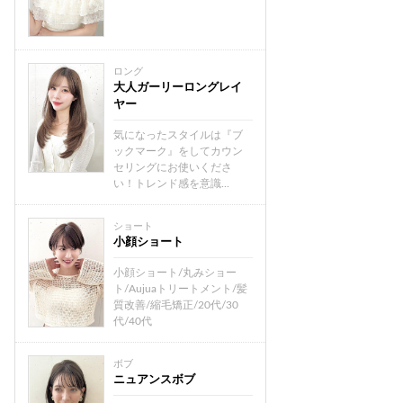
ロング
大人ガーリーロングレイ
ヤー
気になったスタイルは『ブ
ックマーク』をしてカウン
セリングにお使いくださ
い！トレンド感を意識...
ショート
小顔ショート
小顔ショート/丸みショー
ト/Aujuaトリートメント/髪
質改善/縮毛矯正/20代/30
代/40代
ボブ
ニュアンスボブ