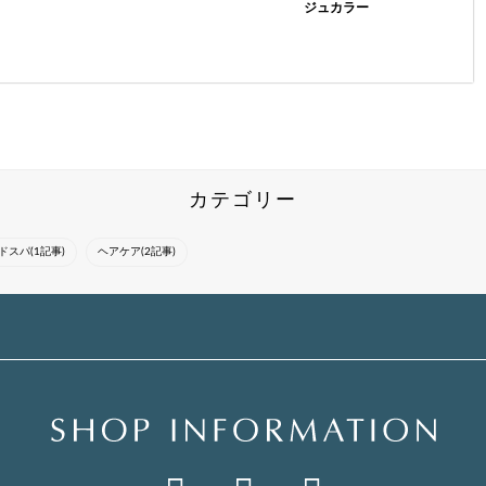
ジュカラー
気になったスタイルは
カジュアルな大人ショ
トレンド感を意識しな
『ブックマーク』をし
ート。メンズライクな
がらあなたらしさを最
てカウンセリングにお
ショートだけどシルエ
大限に引き出す似合わ
使いください*°・トレ
ットは女性らしさの残
せスタイルをご提案
ンド感を意識しながら
ったスタイルでオスス
し、新しい自分に出会
一人一人に合ったスタ
メ。アクセサリーやメ
える空間をお届けいた
イルを提案さ...
イクが映える...
します★【青山/...
カテゴリー
ドスパ(1記事)
ヘアケア(2記事)