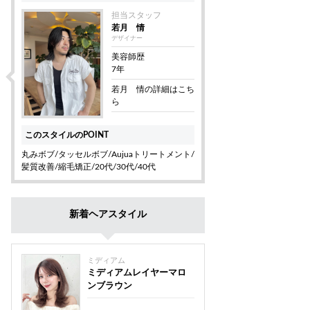
担当スタッフ
若月 情
デザイナー
美容師歴
7年
若月 情の詳細はこち
ら
このスタイルのPOINT
丸みボブ/タッセルボブ/Aujuaトリートメント/
髪質改善/縮毛矯正/20代/30代/40代
新着ヘアスタイル
ミディアム
ミディアムレイヤーマロ
ンブラウン