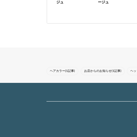
ジュ
ージュ
気になったスタイルは
気になったスタイルは
『ブックマーク』をし
『ブックマーク』をし
てカウンセリングにお
てカウンセリングにお
使いください！トレン
使いください*・・ト
ド感を意識しながら一
レンド感を意識しなが
人一人に合ったスタイ
ら一人一人に合ったス
ルを提案させ...
タイルを提案さ...
ヘアカラー(1記事)
お店からのお知らせ(1記事)
ヘッ