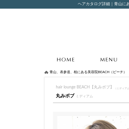
ヘアカタログ詳細｜青山にある美
青山、表参道、柏にある美容院BEACH（ビーチ）
hair lounge BEACH【丸みボブ】
（ミディアム
丸みボブ
ミディアム