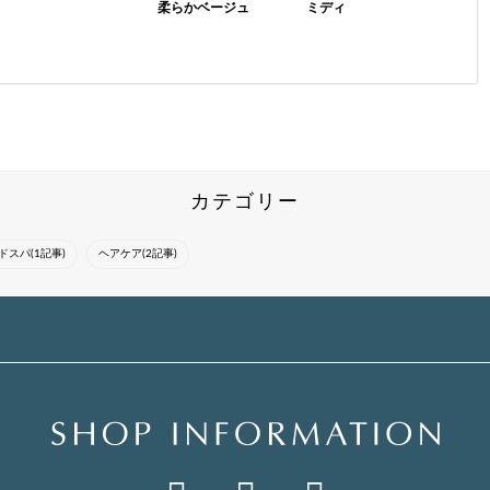
柔らかベージュ
ミディ
気に入ったスタイルは
気になったスタイルは
気になったスタイルは
『ブックマーク』をし
『ブックマーク』をし
『ブックマーク』をし
てカウンセリングにお
てカウンセリングにお
てカウンセリングにお
使いください！トレン
使いください*°・トレ
使いください*°・トレ
ド感を意識しながら一
ンド感を意識しながら
ンド感を意識しながら
人一人に合ったスタイ
一人一人に合ったスタ
一人一人に合ったスタ
ルを提案させ...
イルを提案さ...
イルを提案さ...
カテゴリー
ドスパ(1記事)
ヘアケア(2記事)