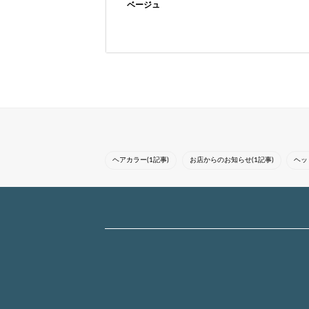
ベージュ
トレンド感を意識しな
気になったスタイルは
がらあなたらしさを最
『ブックマーク』をし
大限に引き出す似合わ
てカウンセリングにお
せスタイルをご提案
使いください！トレン
し、新しい自分に出会
ド感を意識しながら一
える空間をお届けいた
人一人に合ったスタイ
します★【表参道...
ルを提案させ...
ヘアカラー(1記事)
お店からのお知らせ(1記事)
ヘッ