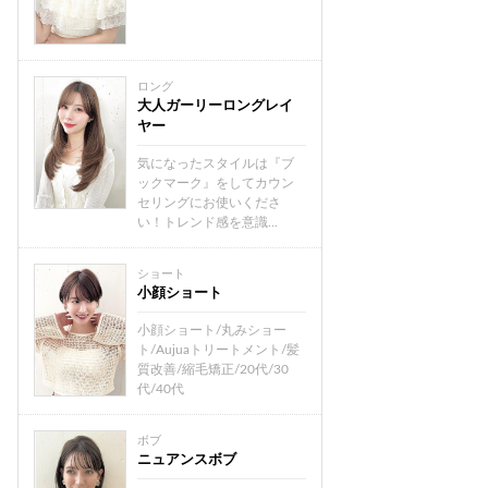
ロング
大人ガーリーロングレイ
ヤー
気になったスタイルは『ブ
ックマーク』をしてカウン
セリングにお使いくださ
い！トレンド感を意識...
ショート
小顔ショート
小顔ショート/丸みショー
ト/Aujuaトリートメント/髪
質改善/縮毛矯正/20代/30
代/40代
ボブ
ニュアンスボブ