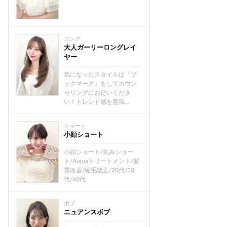
ロング
大人ガーリーロングレイ
ヤー
気になったスタイルは『ブ
ックマーク』をしてカウン
セリングにお使いくださ
い！トレンド感を意識...
ショート
小顔ショート
小顔ショート/丸みショー
ト/Aujuaトリートメント/髪
質改善/縮毛矯正/20代/30
代/40代
ボブ
ニュアンスボブ