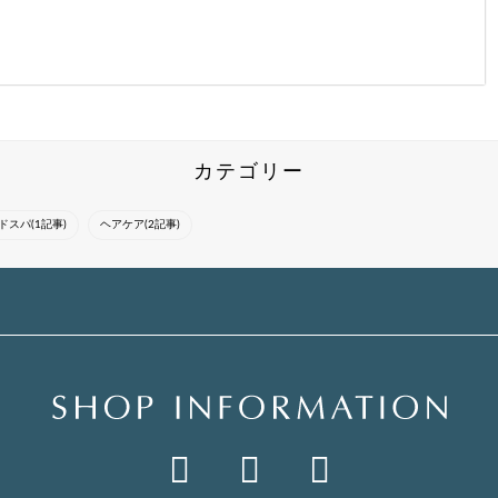
こだわりの似合わせカ
女性らしい大人な雰囲
気になったスタイルは
ットと似合わせカラー
気になるように、作り
『ブックマーク』をし
で、トレンドを意識し
過ぎず、ナチュラルに
てカウンセリングにお
て作る私ならではのス
仕上げました。
使いください*・・ト
タイルをご提案しま
レンド感を意識しなが
カテゴリー
す。ファッションに合
ら一人一人に合ったス
わせてヘアスタ...
タイルを提案さ...
ドスパ(1記事)
ヘアケア(2記事)