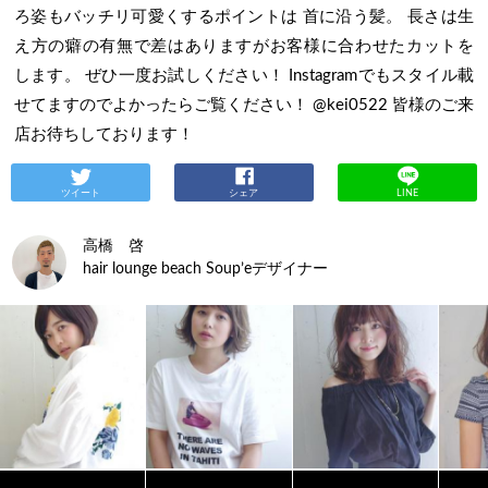
ろ姿もバッチリ可愛くするポイントは 首に沿う髪。 長さは生
え方の癖の有無で差はありますがお客様に合わせたカットを
します。 ぜひ一度お試しください！ Instagramでもスタイル載
せてますのでよかったらご覧ください！ @kei0522 皆様のご来
店お待ちしております！
ツイート
シェア
LINE
高橋 啓
hair lounge beach Soup’eデザイナー