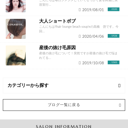
こんにちは毎日ジメジメしていてせっかく髪を綺麗に美
容室行...
2019/08/01
2320
大人ショートボブ
こんにちは‼️hair lounge beach soup'eの高橋 啓です。今
回...
2020/04/06
1928
産後の抜け毛原因
産後の抜け毛について！突然ですが産後の抜け毛で悩ま
れてる...
2019/10/08
1583
カテゴリーから探す
白髪 (5記事)
ブログ一覧に戻る
SALON INFORMATION