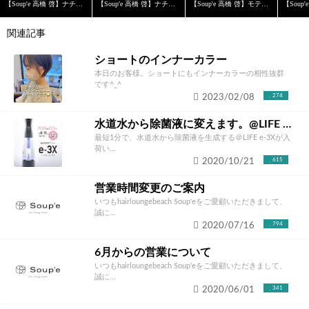
【Soup'e 高橋 啓】ナチュラルボブ×アディクシー
【Soup'e 高橋 啓】ナチュラル外ハネボブ×アディクシー
【Soup'e 高橋 啓】モテ巻きミディ×N.
関連記事
ショートのインナーカラー
本日のお客様。ショートにもインナーカラーの相性抜群
です^_^
2023/02/08
274
水道水から除菌液に変えます。@LIFE e-3X入荷しました
最短1分で、水道水から除菌液を生成する＠LIFE e-3Xが入
荷い...
2020/10/21
615
営業時間変更のご案内
いつもhairloungebeach Soup'eをご愛顧いただきまして、
誠に...
2020/07/16
794
6月からの営業について
いつもhairloungebeach Soup'eをご愛顧いただきまして、
誠に...
2020/06/01
341