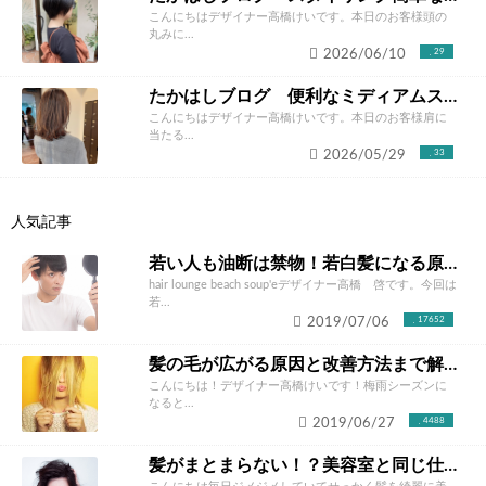
こんにちはデザイナー高橋けいです。本日のお客様頭の
丸みに...
2026/06/10
29
たかはしブログ 便利なミディアムスタイル
こんにちはデザイナー高橋けいです。本日のお客様肩に
当たる...
2026/05/29
33
人気記事
若い人も油断は禁物！若白髪になる原因と対処法を伝授！若いうちからのケアが大切！
hair lounge beach soup'eデザイナー高橋 啓です。今回は
若...
2019/07/06
17652
髪の毛が広がる原因と改善方法まで解説します。梅雨でも髪の膨らみを抑えて美髪を目指しましょう！
こんにちは！デザイナー高橋けいです！梅雨シーズンに
なると...
2019/06/27
4488
髪がまとまらない！？美容室と同じ仕上がりにならない原因を解明します！