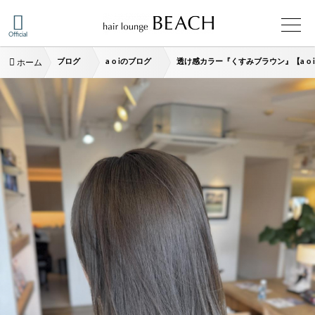
Official
ブログ
a o iのブログ
透け感カラー『くすみブラウン』【a o 
ホーム