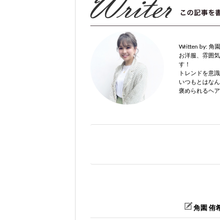
Written by:
角園
お洋服、雰囲気
す！
トレンドを意識
いつもとはなん
褒められるヘア
角園 侑