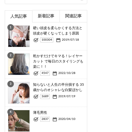
新着記事
関連記事
人気記事
1
硬い頭皮を柔らかくする方法と
頭皮が硬くなってしまう原因
100304
2019/07/18
2
乾かすだけでキマる！レイヤー
カット で毎日のスタイリングも
楽に！！
4547
2022/10/28
3
知らないと人生の半分損する 35
歳からのオシャレな白髪ぼかし
3689
2019/07/19
4
薄毛男性
2837
2020/04/10