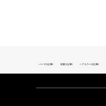
パーマ(1記事)
前髪(1記事)
ヘアカラー(2記事)