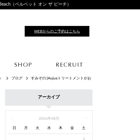
Beach（ベルベット オン ザ ビーチ）
WEBからのご予約はこちら
チ）
ブログ
すみぞの:)Aujuaトリートメントがお
アーカイブ
2026年08月
日
月
火
水
木
金
土
1