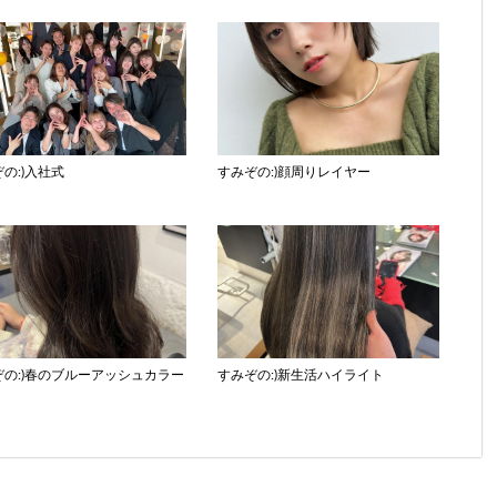
の:)入社式
すみぞの:)顔周りレイヤー
ぞの:)春のブルーアッシュカラー
すみぞの:)新生活ハイライト