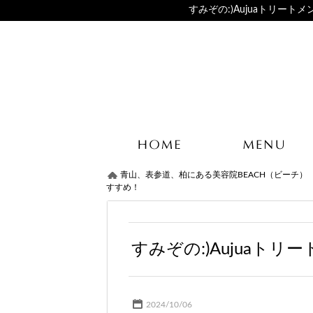
すみぞの:)Aujuaトリートメ
青山、表参道、柏にある美容院BEACH（ビーチ）
すすめ！
すみぞの:)Aujuaト
2024/10/06