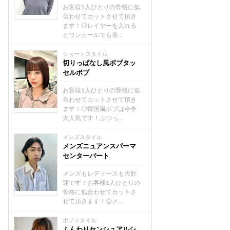
お客様1人ひとりの骨格に似
合わせてカットさせて頂き
ます！◎レイヤーを入れる
とワンカールでも巻...
ショートスタイル
切りっぱなし風ボブタッ
セルボブ
お客様1人ひとりの骨格に似
合わせてカットさせて頂き
ます！◎韓国風ボブは今季
大人気です！ぷつっ...
メンズスタイル
メンズニュアンスパーマ
センターパート
メンズもレディースも大歓
迎です！お客様1人ひとりの
骨格に似合わせてカットさ
せて頂きます！◎メ...
ボブスタイル
ふんわりセンシュアルシ