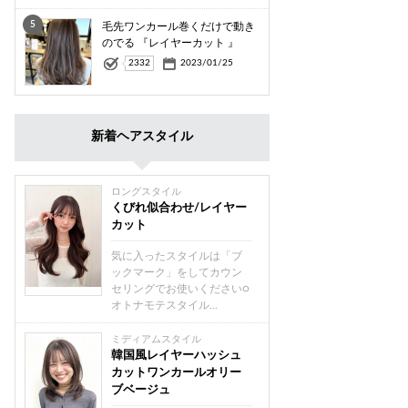
5
毛先ワンカール巻くだけで動き
のでる 『レイヤーカット 』
2332
2023/01/25
新着ヘアスタイル
ロングスタイル
くびれ似合わせ/レイヤー
カット
気に入ったスタイルは「ブ
ックマーク」をしてカウン
セリングでお使いください○
オトナモテスタイル...
ミディアムスタイル
韓国風レイヤーハッシュ
カットワンカールオリー
ブベージュ