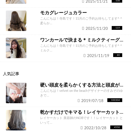
2025/11/21
108
モカグレージュカラー
こんにちは！寺島です！11月のご予約お待ちしてます^ ^
柔らか...
2025/11/20
119
ワンカールで決まる＊ミルクティーグレージュ
こんにちは！寺島です！11月のご予約お待ちしてます^ ^
ミルク...
2025/11/19
80
人気記事
硬い頭皮を柔らかくする方法と頭皮が硬くなってしまう原因
こんにちは！velvet on the beachデザイナーのすみぞのゆ
きで...
2019/07/18
100304
乾かすだけでキマる！レイヤーカット で毎日のスタイリングも楽に！！
レイヤーカット 美容師のNOBです！！レイヤーカット と
いって...
2022/10/28
4550