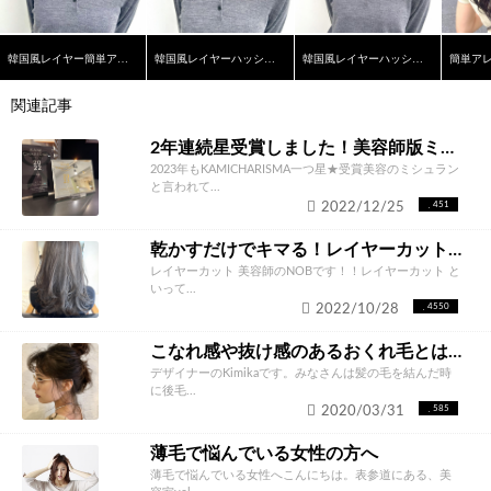
韓国風レイヤー簡単アレンジワンカールオリーブベージュ
韓国風レイヤーハッシュカットワンカール
韓国風レイヤーハッシュカットワンカールオリーブベージュ
関連記事
2年連続星受賞しました！美容師版ミシュラン【KAMICHARISMA】
2023年もKAMICHARISMA一つ星★受賞美容のミシュラン
と言われて...
2022/12/25
451
乾かすだけでキマる！レイヤーカット で毎日のスタイリングも楽に！！
レイヤーカット 美容師のNOBです！！レイヤーカット と
いって...
2022/10/28
4550
こなれ感や抜け感のあるおくれ毛とは？？
デザイナーのKimikaです。みなさんは髪の毛を結んだ時
に後毛...
2020/03/31
585
薄毛で悩んでいる女性の方へ
薄毛で悩んでいる女性へこんにちは。表参道にある、美