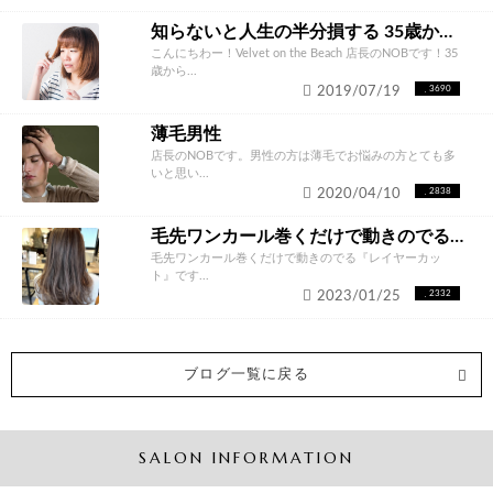
知らないと人生の半分損する 35歳からのオシャレな白髪ぼかし
こんにちわー！Velvet on the Beach 店長のNOBです！35
歳から...
2019/07/19
3690
薄毛男性
店長のNOBです。男性の方は薄毛でお悩みの方とても多
いと思い...
2020/04/10
2838
毛先ワンカール巻くだけで動きのでる 『レイヤーカット 』
毛先ワンカール巻くだけで動きのでる『レイヤーカッ
ト』です...
2023/01/25
2332
ブログ一覧に戻る
SALON INFORMATION