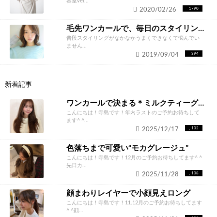
容室vel...
2020/02/26
1790
毛先ワンカールで、毎日のスタイリングが楽々に
普段スタイリングがなかなかうまくできなくて悩んでい
ません...
2019/09/04
394
新着記事
ワンカールで決まる＊ミルクティーグレージュ
こんにちは！寺島です！年内ラストのご予約お待ちして
ます^ ^...
2025/12/17
102
色落ちまで可愛い“モカグレージュ”
こんにちは！寺島です！12月のご予約お待ちしてます^ ^
先日カ...
2025/11/28
108
顔まわりレイヤーで小顔見えロング
こんにちは！寺島です！11.12月のご予約お待ちしてます
^ ^顔...