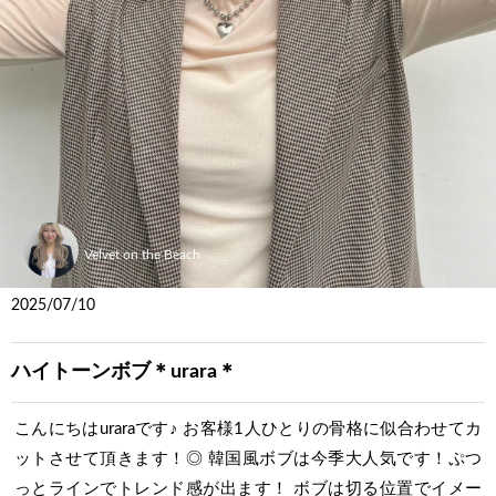
Velvet on the Beach
2025/07/10
ハイトーンボブ＊urara＊
こんにちはuraraです♪ お客様1人ひとりの骨格に似合わせてカ
ットさせて頂きます！◎ 韓国風ボブは今季大人気です！ぷつ
っとラインでトレンド感が出ます！ ボブは切る位置でイメー